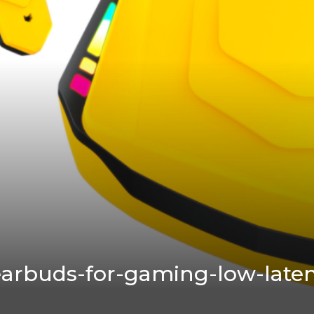
earbuds-for-gaming-low-late