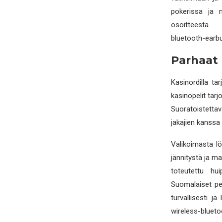
pokerissa ja n
osoitteesta a
bluetooth-earb
Parhaat l
Kasinordilla ta
kasinopelit tar
Suoratoistettava
jakajien kanssa 
Valikoimasta löy
jännitystä ja ma
toteutettu hu
Suomalaiset pel
turvallisesti j
wireless-blueto