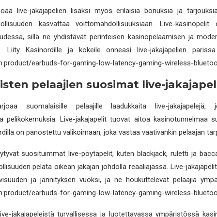
rjoaa live-jakajapelien lisäksi myös erilaisia bonuksia ja tarjouksi
dollisuuden kasvattaa voittomahdollisuuksiaan. Live-kasinopelit 
uudessa, sillä ne yhdistävät perinteisen kasinopelaamisen ja moder
. Liity Kasinordille ja kokeile onneasi live-jakajapelien paris
n:product/earbuds-for-gaming-low-latency-gaming-wireless-bluetoo
sten pelaajien suosimat live-jakajapel
arjoaa suomalaisille pelaajille laadukkaita live-jakajapelejä, 
 pelikokemuksia. Live-jakajapelit tuovat aitoa kasinotunnelmaa s
ordilla on panostettu valikoimaan, joka vastaa vaativankin pelaajan tar
tyvät suosituimmat live-pöytäpelit, kuten blackjack, ruletti ja bacca
lisuuden pelata oikean jakajan johdolla reaaliajassa. Live-jakajapeli
iivisuuden ja jännityksen vuoksi, ja ne houkuttelevat pelaajia ym
n:product/earbuds-for-gaming-low-latency-gaming-wireless-bluetoo
live-jakajapeleistä turvallisessa ja luotettavassa ympäristössä kasino