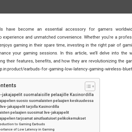
s have become an essential accessory for gamers worldwid
o experience and unmatched convenience. Whether you’re a profes
oys gaming in their spare time, investing in the right pair of ga
nhance your gaming sessions. In this article, we’ll delve into the
ing their features, benefits, and how they are revolutionizing the g
p.in:product/earbuds-for-gaming-low-latency-gaming-wireless-blue
ontents
-jakajapelit suomalaisille pelaajille Kasinordilla
kajapelien suosio suomalaisten pelaajien keskuudessa
live-jakajapelit tarjolla Kasinordilla
sten pelaajien suosimat live-jakajapelit
ajapelien tarjoamat ainutlaatuiset pelikokemukset
roduction to Gaming Earbuds
ortance of Low Latency in Gaming