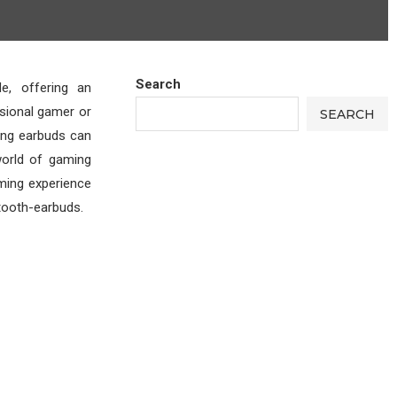
Search
e, offering an
sional gamer or
SEARCH
ming earbuds can
 world of gaming
aming experience
tooth-earbuds.