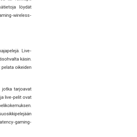
ätietoja löydät
ming-wireless-
ajapelejä. Live-
isohvalta käsin.
t pelata oikeiden
, jotka tarjoavat
a live-pelit ovat
elikokemuksen.
suosikkipelejään
-latency-gaming-