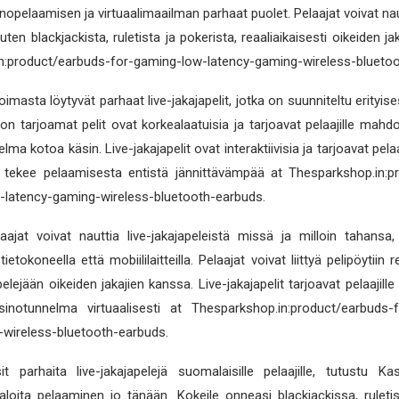
inopelaamisen ja virtuaalimaailman parhaat puolet. Pelaajat voivat nau
uten blackjackista, ruletista ja pokerista, reaaliaikaisesti oikeiden j
n:product/earbuds-for-gaming-low-latency-gaming-wireless-bluetoo
oimasta löytyvät parhaat live-jakajapelit, jotka on suunniteltu erityise
ston tarjoamat pelit ovat korkealaatuisia ja tarjoavat pelaajille mah
lma kotoa käsin. Live-jakajapelit ovat interaktiivisia ja tarjoavat pelaa
a tekee pelaamisesta entistä jännittävämpää at Thesparkshop.in:p
-latency-gaming-wireless-bluetooth-earbuds.
laajat voivat nauttia live-jakajapeleistä missä ja milloin tahansa, 
ietokoneella että mobiililaitteilla. Pelaajat voivat liittyä pelipöytiin r
elejään oikeiden jakajien kanssa. Live-jakajapelit tarjoavat pelaajil
inotunnelma virtuaalisesti at Thesparkshop.in:product/earbuds-
-wireless-bluetooth-earbuds.
t parhaita live-jakajapelejä suomalaisille pelaajille, tutustu Ka
aloita pelaaminen jo tänään. Kokeile onneasi blackjackissa, ruleti