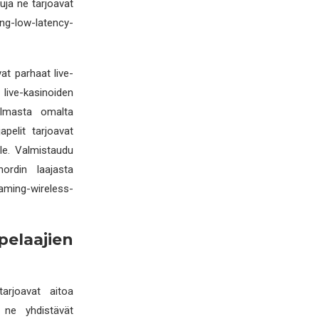
uja ne tarjoavat
ing-low-latency-
vat parhaat live-
 live-kasinoiden
elmasta omalta
apelit tarjoavat
le. Valmistaudu
ordin laajasta
ming-wireless-
elaajien
tarjoavat aitoa
ä ne yhdistävät