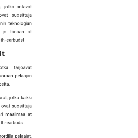
a, jotka antavat
ovat suosittuja
nin teknologian
sa jo tänään at
th-earbuds!
it
jotka tarjoavat
uoraan pelaajan
peita.
rat, jotka kaikki
t ovat suosittuja
päri maailmaa at
th-earbuds.
rdilla pelaajat.