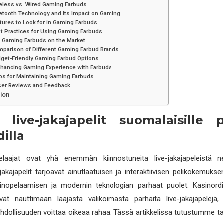
eless vs. Wired Gaming Earbuds
etooth Technology and Its Impact on Gaming
tures to Look for in Gaming Earbuds
t Practices for Using Gaming Earbuds
 Gaming Earbuds on the Market
parison of Different Gaming Earbud Brands
get-Friendly Gaming Earbud Options
hancing Gaming Experience with Earbuds
ps for Maintaining Gaming Earbuds
er Reviews and Feedback
ion
 live-jakajapelit suomalaisille pe
illa
laajat ovat yhä enemmän kiinnostuneita live-jakajapeleistä nett
-jakajapelit tarjoavat ainutlaatuisen ja interaktiivisen pelikokemukse
sinopelaamisen ja modernin teknologian parhaat puolet. Kasinordi
vät nauttimaan laajasta valikoimasta parhaita live-jakajapelejä, 
ahdollisuuden voittaa oikeaa rahaa. Tässä artikkelissa tutustumme t