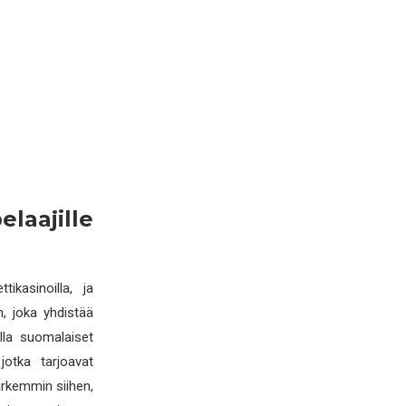
laajille
ikasinoilla, ja
n, joka yhdistää
lla suomalaiset
jotka tarjoavat
arkemmin siihen,