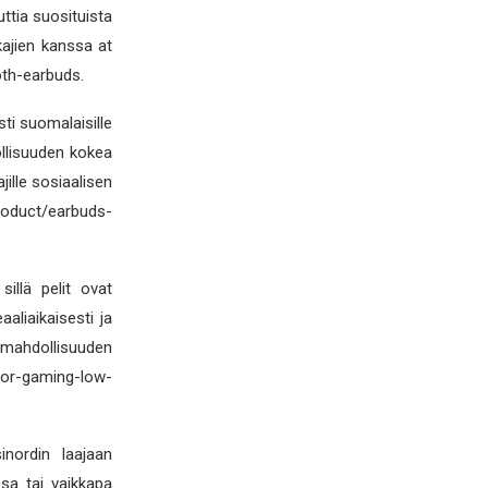
ttia suosituista
akajien kanssa at
th-earbuds.
sti suomalaisille
dollisuuden kokea
jille sosiaalisen
roduct/earbuds-
sillä pelit ovat
eaaliaikaisesti ja
le mahdollisuuden
for-gaming-low-
sinordin laajaan
ssa tai vaikkapa