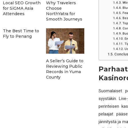
Local SEO Growth
Why Travelers
Wir
for SiGMA Asia
Choose
Blu
Fea
Attendees
NorthYatra for
Bes
Smooth Journeys
Top
Com
The Best Time to
Bud
Fly to Penang
En
Ti
Us
Conclus
A Seller’s Guide to
Reviewing Public
Parhaat
Records in Yuma
Kasinord
County
Suomalaiset pe
syystäkin. Live
perinteisen ka
pelaajat pääse
jännitystä ja m