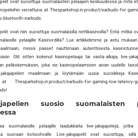
japelit ovat suosittuja suomalaisten pelaajien keskuudessa ja mitä et
sinopeleihin verrattuna at Thesparkshop.in:product/earbuds-for-gam
s-bluetooth-earbuds.
apelit ovat niin suosittuja suomalaisilla nettikasinoilla? Entä mitkä o
malaisille pelaajille Kasinordilla? Lue artikkelimme ja astu mukaan
maailmaan, missä pääset nauttimaan autenttisesta kasinotunn
käsin. Olit sitten kokenut kasinopelaaja tai vasta-alkaja, live-jakaj
 pelikokemuksen, joka vie kasinopelaamisen aivan uudelle tasol
-jakajapelien maailmaan ja löytämään uusia suosikkeja Kasin
at Thesparkshop.in:product/earbuds-for-gaming-low-latency-ga
uds!
kajapelien suosio suomalaisten p
essa
aa suomalaisille pelaajille laadukkaita live-jakajapelejä, jotka 
a suoraan kotisohvalle. Live-jakajapelit ovat suosittuja, sill