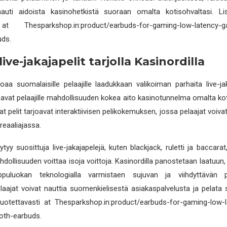
auti aidoista kasinohetkistä suoraan omalta kotisohvaltasi. Lis
t Thesparkshop.in:product/earbuds-for-gaming-low-latency-ga
uds.
ive-jakajapelit tarjolla Kasinordilla
rjoaa suomalaisille pelaajille laadukkaan valikoiman parhaita live-jak
joavat pelaajille mahdollisuuden kokea aito kasinotunnelma omalta kot
t pelit tarjoavat interaktiivisen pelikokemuksen, jossa pelaajat voiva
reaaliajassa.
tyy suosittuja live-jakajapelejä, kuten blackjack, ruletti ja baccarat
hdollisuuden voittaa isoja voittoja. Kasinordilla panostetaan laatuun, j
ippuluokan teknologialla varmistaen sujuvan ja viihdyttävän p
aajat voivat nauttia suomenkielisestä asiakaspalvelusta ja pelata 
a luotettavasti at Thesparkshop.in:product/earbuds-for-gaming-low
oth-earbuds.