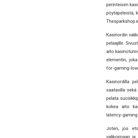
perinteisen kas
pöytäpeleistä, k
Thesparkshop.i
Kasinordin valik
pelaajille. Sivu
aito kasinotunne
elementin, jok
for-gaming-low
Kasinordilla pe
saatavilla sekä t
pelata suosikkip
kokea aito kas
latency-gaming
Joten, jos etsi
valikoimaan ja 