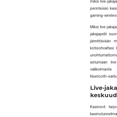
miksi live-jaka
perinteisiin ka
gaming-wireles
Miksi live-jakaj
jakajapelit suo
jännittävään 
kotisohvaltasi 
unohtumattoman
astumaan live
valikoimasta 
bluetooth-earb
Live-ja
keskuud
Kasinord tarjo
kasinotunnelma