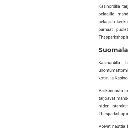
Kasinordilla ta
pelaajille mah
pelaajien kesk
parhaat puolet
Thesparkshop.i
Suomalai
Kasinordilla t
unohtumattomia
kotiin, ja Kasin
Valikoimasta löy
tarjoavat mahdol
niiden interakt
Thesparkshop.i
Voivat nauttia 