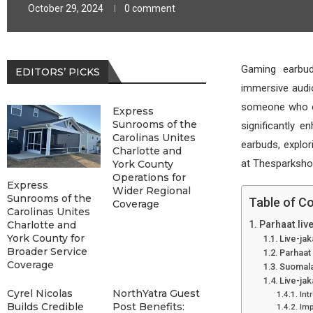
October 29, 2024
0 comment
Gaming earbud
EDITORS’ PICKS
immersive audi
someone who enj
Express
Sunrooms of the
significantly e
Carolinas Unites
earbuds, explor
Charlotte and
at Thesparksho
York County
Operations for
Express
Wider Regional
Sunrooms of the
Table of C
Coverage
Carolinas Unites
Charlotte and
Parhaat live
York County for
Live-ja
Broader Service
Parhaat 
Coverage
Suomalai
Live-jak
Cyrel Nicolas
NorthYatra Guest
Int
Builds Credible
Post Benefits:
Imp