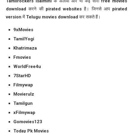
Tamilrockers Isaimini
के अलावा और भी कई सारी
free movies
download
करने की
pirated websites
है। जिनसे आप
pirated
version
में
Telugu movies download
कर सकते हैं।
9xMovies
TamilYogi
Khatrimaza
Fmovies
WorldFree4u
7StarHD
Filmywap
Movierulz
Tamilgun
xFilmywap
Gomovies123
Today Pk Movies