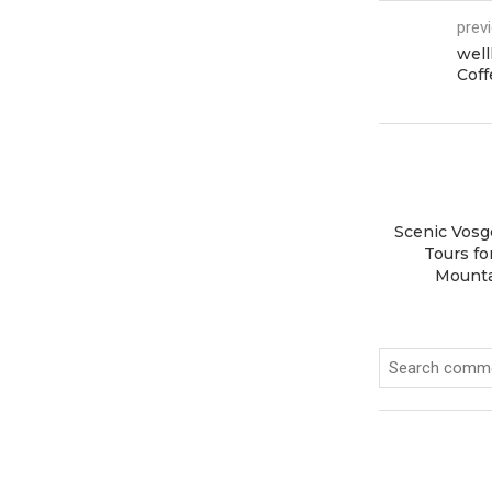
prev
well
Coff
Scenic Vosg
Tours fo
Mounta