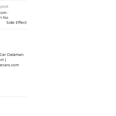
 post
Com :
th No
Side Effect
 Car Dalaman
rt |
ecars.com