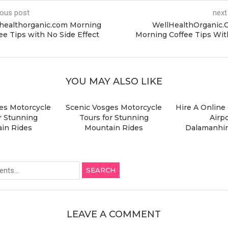
ious post
next
healthorganic.com Morning
WellHealthOrganic.
ee Tips with No Side Effect
Morning Coffee Tips Wi
YOU MAY ALSO LIKE
es Motorcycle
Scenic Vosges Motorcycle
Hire A Online
r Stunning
Tours for Stunning
Airpo
in Rides
Mountain Rides
Dalamanhir
SEARCH
LEAVE A COMMENT